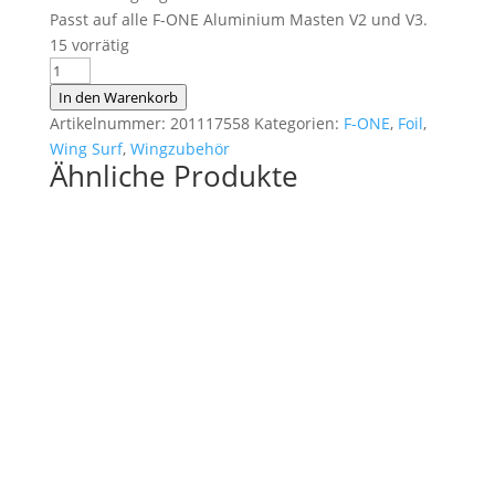
Passt auf alle F-ONE Aluminium Masten V2 und V3.
15 vorrätig
F-
ONE
In den Warenkorb
Titan
Artikelnummer:
201117558
Kategorien:
F-ONE
,
Foil
,
Mast
Wing Surf
,
Wingzubehör
Ähnliche Produkte
Foot
2
Menge