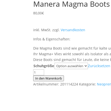
Manera Magma Boots 
80,00
€
inkl. MwSt.
zzgl.
Versandkosten
Infos & Eigenschaften:
Die Magma Boots sind wie gemacht für kalte u
Ihr Magma+ Vlies wirkt sowohl als Isolator al
Diese Boots sind gemacht für Leute, die kei
Schuhgröße
Zurücksetzen
Manera
Magma
In den Warenkorb
Boots
Artikelnummer:
201114224
Kategorie:
Neopren
5mm
Split
toe
Menge