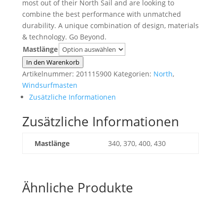
most out of their North Sail and are looking to
combine the best performance with unmatched
durability. A unique combination of design, materials
& technology. Go Beyond.
Mastlänge
North
In den Warenkorb
Ultimate
Artikelnummer:
201115900
Kategorien:
North
,
RDM
Windsurfmasten
100%
Zusätzliche Informationen
Carbon
Zusätzliche Informationen
Menge
Mastlänge
340, 370, 400, 430
Ähnliche Produkte