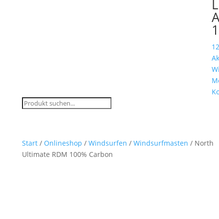
L
A
12
Ak
W
M
K
Start
/
Onlineshop
/
Windsurfen
/
Windsurfmasten
/ North
Ultimate RDM 100% Carbon