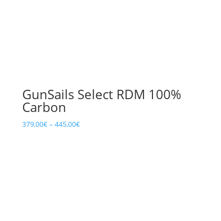
GunSails Select RDM 100%
Carbon
379,00
€
–
445,00
€