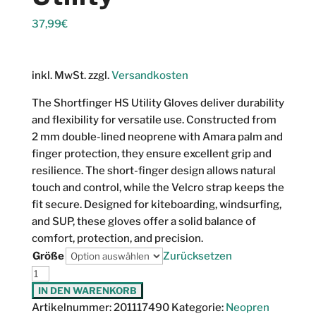
37,99
€
inkl. MwSt.
zzgl.
Versandkosten
The Shortfinger HS Utility Gloves deliver durability
and flexibility for versatile use. Constructed from
2 mm double-lined neoprene with Amara palm and
finger protection, they ensure excellent grip and
resilience. The short-finger design allows natural
touch and control, while the Velcro strap keeps the
fit secure. Designed for kiteboarding, windsurfing,
and SUP, these gloves offer a solid balance of
comfort, protection, and precision.
Größe
Zurücksetzen
Prolimit
Shortfinger
IN DEN WARENKORB
HS
Artikelnummer:
201117490
Kategorie:
Neopren