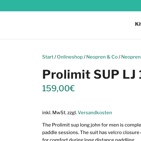
Ki
Start
/
Onlineshop
/
Neopren & Co
/
Neopren
Prolimit SUP LJ
159,00
€
inkl. MwSt.
zzgl.
Versandkosten
The Prolimit sup long john for men is comple
paddle sessions. The suit has velcro closure
for comfort during long distance paddling.