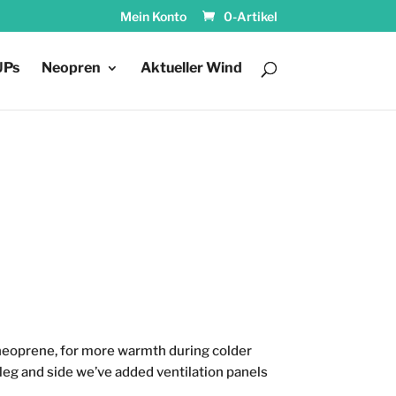
Mein Konto
0-Artikel
UPs
Neopren
Aktueller Wind
e neoprene, for more warmth during colder
 leg and side we’ve added ventilation panels