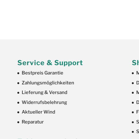
Service & Support
S
Bestpreis Garantie
M
Zahlungsmöglichkeiten
D
Lieferung & Versand
M
Widerrufsbelehrung
D
Aktueller Wind
F
Reparatur
S
S