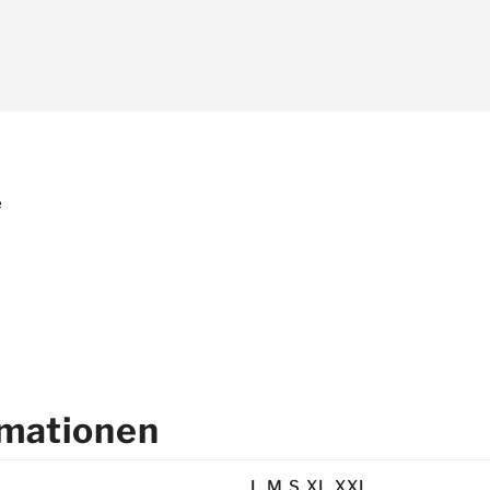
e
rmationen
L, M, S, XL, XXL