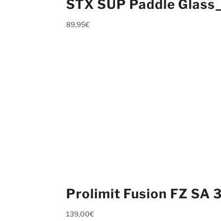
STX SUP Paddle Glass
89,95
€
Prolimit Fusion FZ SA 
139,00
€