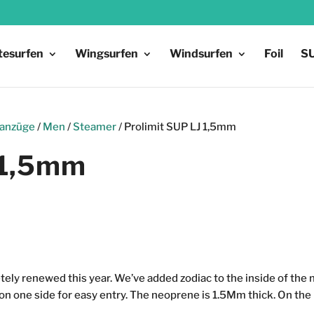
tesurfen
Wingsurfen
Windsurfen
Foil
S
anzüge
/
Men
/
Steamer
/ Prolimit SUP LJ 1,5mm
 1,5mm
tely renewed this year. We’ve added zodiac to the inside of th
 on one side for easy entry. The neoprene is 1.5Mm thick. On the