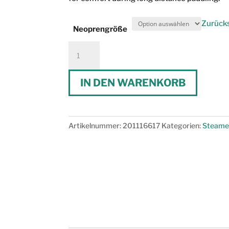
Zurück
Neoprengröße
Prolimit
SUP
LJ
IN DEN WARENKORB
1,5mm
Menge
Artikelnummer:
201116617
Kategorien:
Steame