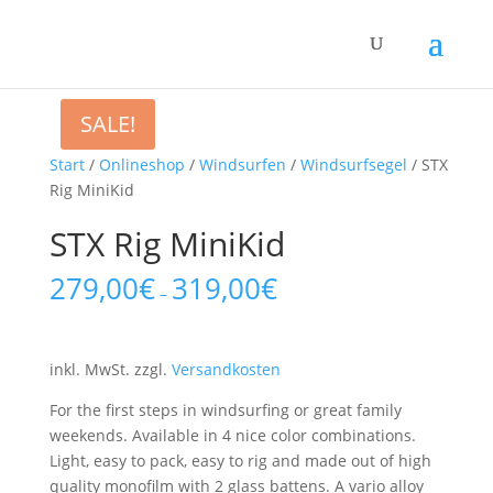
SALE!
Start
/
Onlineshop
/
Windsurfen
/
Windsurfsegel
/ STX
Rig MiniKid
STX Rig MiniKid
279,00
€
319,00
€
–
inkl. MwSt.
zzgl.
Versandkosten
For the first steps in windsurfing or great family
weekends. Available in 4 nice color combinations.
Light, easy to pack, easy to rig and made out of high
quality monofilm with 2 glass battens. A vario alloy