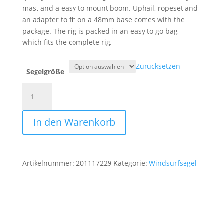
mast and a easy to mount boom. Uphail, ropeset and
an adapter to fit on a 48mm base comes with the
package. The rig is packed in an easy to go bag
which fits the complete rig.
Zurücksetzen
Segelgröße
STX
Rig
MiniKid
In den Warenkorb
Menge
Artikelnummer:
201117229
Kategorie:
Windsurfsegel