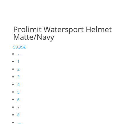
Prolimit Watersport Helmet
Matte/Navy
59,99
€
←
1
2
3
4
5
6
7
8
→