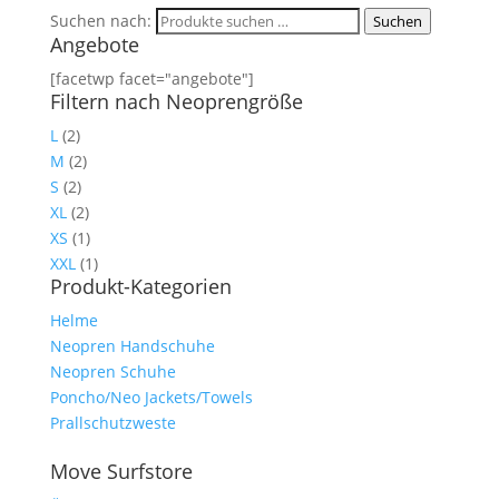
Suchen nach:
Suchen
Angebote
[facetwp facet="angebote"]
Filtern nach Neoprengröße
L
(2)
M
(2)
S
(2)
XL
(2)
XS
(1)
XXL
(1)
Produkt-Kategorien
Helme
Neopren Handschuhe
Neopren Schuhe
Poncho/Neo Jackets/Towels
Prallschutzweste
Move Surfstore