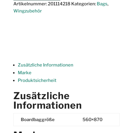
Foilbox
Artikelnummer:
201114218
Kategorien:
Bags
,
Menge
Wingzubehör
Zusätzliche Informationen
Marke
Produktsicherheit
Zusätzliche
Informationen
Boardbaggröße
560×870