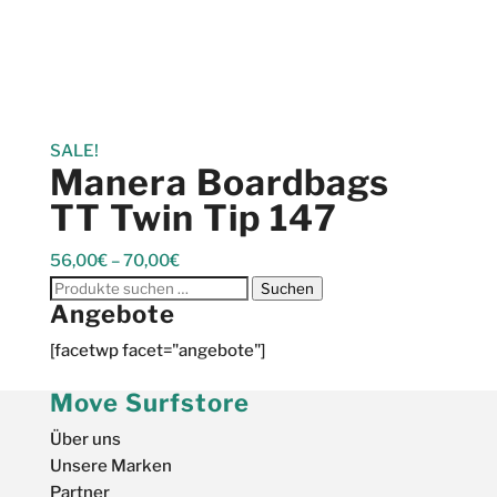
SALE!
Manera Boardbags
TT Twin Tip 147
56,00
€
–
70,00
€
Suchen
Suchen
Angebote
nach:
[facetwp facet="angebote"]
Move Surfstore
Über uns
Unsere Marken
Partner