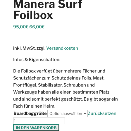
Manera Surf
Foilbox
Ursprünglicher
Aktueller
95,00
€
66,00
€
Preis
Preis
war:
ist:
95,00€
66,00€.
inkl. MwSt.
zzgl.
Versandkosten
Infos & Eigenschaften:
Die Foilbox verfügt über mehrere Fächer und
Schutzfächer zum Schutz deines Foils. Mast,
Frontflügel, Stabilisator, Schrauben und
Werkzeuge haben alle einen bestimmten Platz
und sind somit perfekt geschützt. Es gibt sogar ein
Fach für einen Helm.
Boardbaggröße
Zurücksetzen
Manera
Surf
IN DEN WARENKORB