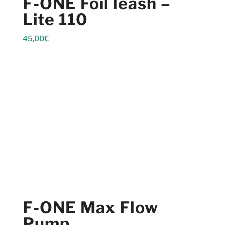
F-ONE Foil leash –
Lite 110
45,00
€
F-ONE Max Flow
Pump