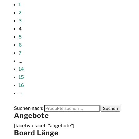
1
2
3
4
5
6
7
…
14
15
16
→
Suchen nach:
Suchen
Angebote
[facetwp facet="angebote"]
Board Länge