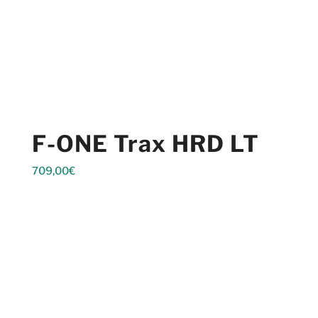
F-ONE Trax HRD LT
709,00
€